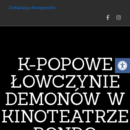
Deklaracja dostępności
K-POPOWE
Open 
ŁOWCZYNIE
DEMONÓW W
KINOTEATRZE